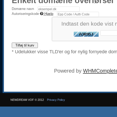
Enkelt domæne overførsel
Domæne navn
Autoriseringskode
Hjælp
Indtast den kode vist 
Tilføj til kurv
* Udelukker visse TLD'er og for nylig fornyede d
Powered by
WHMCompleteS
NEWDREAM VOF © 2012
Privacy Policy